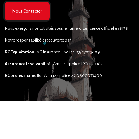
Nous Contacter
Nous exerçons nos activités sous le numéro de licence officielle : 6176
Notre responsabilité est couverte par :
RC Exploitation :
AG Insurance – police 03/67023609
Assurance Insolvabilité :
Amelin – police LXX050365
RC professionnelle :
Allianz - police ZCN600073400
Copyright ©2025 Tawhid Voyages Belgique | Powered by
MDARBI