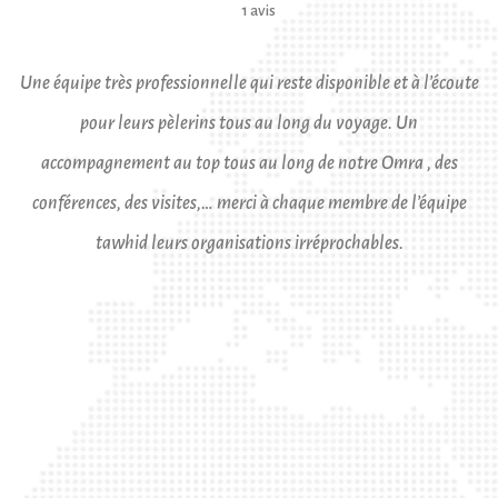
1 avis
te
Meilleure agence de voyage. J'ai fait mon hajj avec eux al
hamdulillah, ils ont été professionnels, amicaux et très
attachant. Si je devais le refaire, ce serait avec eux sans aucu
doute. Ils ont été la de A à Z, nous étions une famille. Que di
les récompense