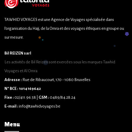
TAWHID VOYAGES est une Agence de Voyages spécialisée dans
l'organisation du Hajj, de la Omra et des voyages éthiques en groupe ou
sur mesure.
Bil REIZEN sarl
Les activités de Bil Reizen sont exercées sous les marques Tawhid
Voyages et Al Omra
Adresse :
Rue de Ribaucourt, 170 - 1080 Bruxelles
N° BCE : 1014169642
Fixe :
02/411.96.58 |
GSM :
0489/84.28.24
E-mail :
info@tawhidvoyages.be
Menu