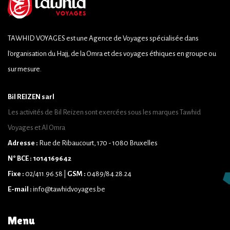
TAWHID VOYAGES est une Agence de Voyages spécialisée dans
l'organisation du Hajj, de la Omra et des voyages éthiques en groupe ou
sur mesure.
Bil REIZEN sarl
Les activités de Bil Reizen sont exercées sous les marques Tawhid
Voyages et Al Omra
Adresse :
Rue de Ribaucourt, 170 - 1080 Bruxelles
N° BCE : 1014169642
Fixe :
02/411.96.58 |
GSM :
0489/84.28.24
E-mail :
info@tawhidvoyages.be
Menu