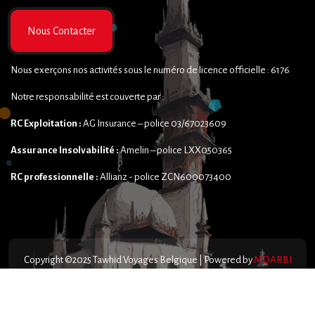
Nous Contacter
Nous exerçons nos activités sous le numéro de licence officielle : 6176
Notre responsabilité est couverte par :
RC Exploitation :
AG Insurance – police 03/67023609
Assurance Insolvabilité :
Amelin – police LXX050365
RC professionnelle :
Allianz - police ZCN600073400
Copyright ©2025 Tawhid Voyages Belgique | Powered by
MDARBI