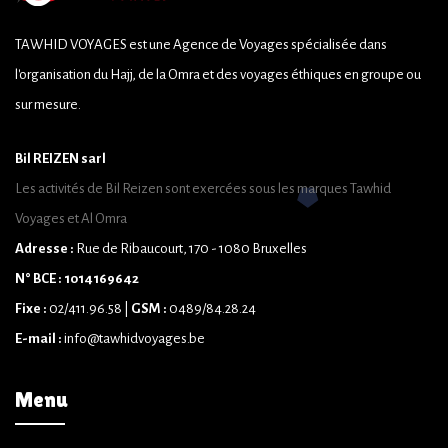
TAWHID VOYAGES est une Agence de Voyages spécialisée dans
l'organisation du Hajj, de la Omra et des voyages éthiques en groupe ou
sur mesure.
Bil REIZEN sarl
Les activités de Bil Reizen sont exercées sous les marques Tawhid
Voyages et Al Omra
Adresse :
Rue de Ribaucourt, 170 - 1080 Bruxelles
N° BCE : 1014169642
Fixe :
02/411.96.58 |
GSM :
0489/84.28.24
E-mail :
info@tawhidvoyages.be
Menu