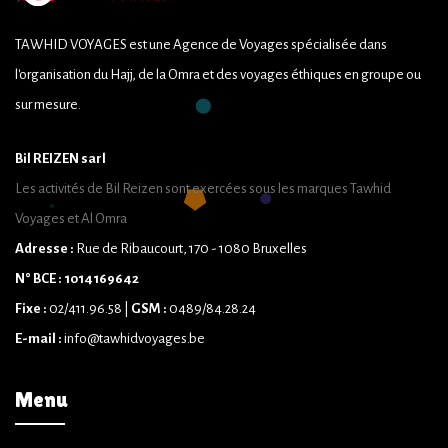
TAWHID VOYAGES est une Agence de Voyages spécialisée dans
l'organisation du Hajj, de la Omra et des voyages éthiques en groupe ou
sur mesure.
Bil REIZEN sarl
Les activités de Bil Reizen sont exercées sous les marques Tawhid
Voyages et Al Omra
Adresse :
Rue de Ribaucourt, 170 - 1080 Bruxelles
N° BCE : 1014169642
Fixe :
02/411.96.58 |
GSM :
0489/84.28.24
E-mail :
info@tawhidvoyages.be
Menu