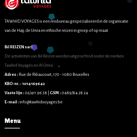
TAWHID VOYAGES is een reisbureau gespecialiseerd in de organisatie
van de Hajj, de Umra en ethische reizen in groep of op maat.
Bil REIZEN sarl
De activiteiten van Bil Reizen worden uitgeoefend onder de merken
Tawhid Voyages en Al Omra
Adres :
Rue de Ribaucourt, 170 - 1080 Bruxelles
KBO-nr. : 1014169642
Vaste lijn :
02/411.96.58 |
GSM :
0489/84.28.24
E-mail :
info@tawhidvoyages.be
Menu