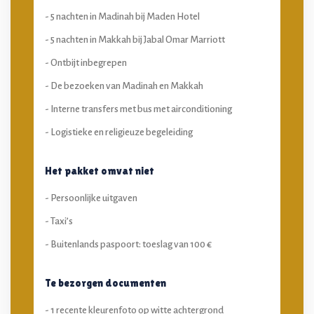
- 5 nachten in Madinah bij Maden Hotel
- 5 nachten in Makkah bij Jabal Omar Marriott
- Ontbijt inbegrepen
- De bezoeken van Madinah en Makkah
- Interne transfers met bus met airconditioning
- Logistieke en religieuze begeleiding
Het pakket omvat niet
- Persoonlijke uitgaven
- Taxi’s
- Buitenlands paspoort: toeslag van 100 €
Te bezorgen documenten
- 1 recente kleurenfoto op witte achtergrond