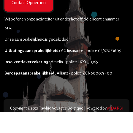
Contact Opnemen
Wij oefenen onze activiteiten uit onder het officiële licentienummer :
6176
Onze aansprakelijkheid is gedekt door :
Uitbatingsaansprakelijkheid :
AG Insurance – police 03/67023609
Insolventieverzekering :
Amelin – police LXX050365
Beroepsaansprakelijkheid :
Allianz - police ZCN600073400
Copyright ©2025 Tawhid Voyages Belgique | Powered by
MDARBI