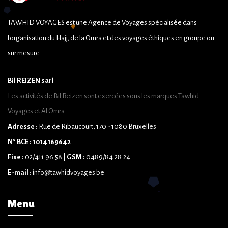
TAWHID VOYAGES est une Agence de Voyages spécialisée dans
l'organisation du Hajj, de la Omra et des voyages éthiques en groupe ou
sur mesure.
Bil REIZEN sarl
Les activités de Bil Reizen sont exercées sous les marques Tawhid
Voyages et Al Omra
Adresse :
Rue de Ribaucourt, 170 - 1080 Bruxelles
N° BCE : 1014169642
Fixe :
02/411.96.58 |
GSM :
0489/84.28.24
E-mail :
info@tawhidvoyages.be
Menu