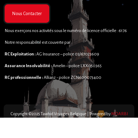
Nous Contacter
Nous exerçons nos activités sous le numéro de licence officielle : 6176
Notre responsabilité est couverte par :
RC Exploitation :
AG Insurance – police 03/67023609
Assurance Insolvabilité :
Amelin – police LXX050365
RC professionnelle :
Allianz - police ZCN600073400
Copyright ©2025 Tawhid Voyages Belgique | Powered by
MDARBI