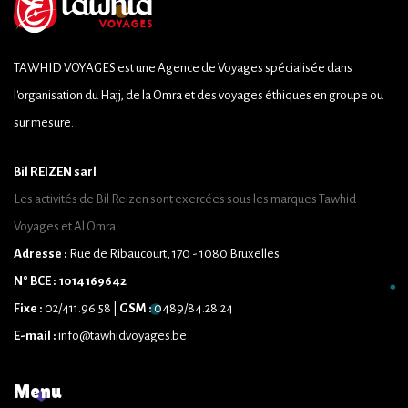
TAWHID VOYAGES est une Agence de Voyages spécialisée dans
l'organisation du Hajj, de la Omra et des voyages éthiques en groupe ou
sur mesure.
Bil REIZEN sarl
Les activités de Bil Reizen sont exercées sous les marques Tawhid
Voyages et Al Omra
Adresse :
Rue de Ribaucourt, 170 - 1080 Bruxelles
N° BCE : 1014169642
Fixe :
02/411.96.58 |
GSM :
0489/84.28.24
E-mail :
info@tawhidvoyages.be
Menu