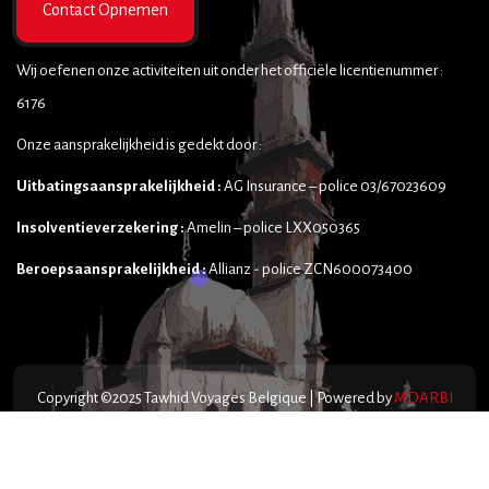
Contact Opnemen
Wij oefenen onze activiteiten uit onder het officiële licentienummer :
6176
Onze aansprakelijkheid is gedekt door :
Uitbatingsaansprakelijkheid :
AG Insurance – police 03/67023609
Insolventieverzekering :
Amelin – police LXX050365
Beroepsaansprakelijkheid :
Allianz - police ZCN600073400
Copyright ©2025 Tawhid Voyages Belgique | Powered by
MDARBI