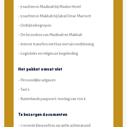
- 5 nachten in Madinah bij Maden Hotel
- 5 nachten in Makkah bij Jabal Omar Marriott
- Ontbijt inbegrepen
- De bezoeken van Madinah en Makkah
- Interne transfers met bus met airconditioning
- Logistieke en religieuze begeleiding
Het pakket omvat niet
- Persoonlijke uitgaven
- Taxi’s
- Buitenlands paspoort: toeslag van 100 €
Te bezorgen documenten
- 1 recente kleurenfoto op witte achtergrond