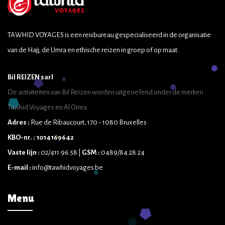
TAWHID VOYAGES is een reisbureau gespecialiseerd in de organisatie
van de Hajj, de Umra en ethische reizen in groep of op maat.
Bil REIZEN sarl
De activiteiten van Bil Reizen worden uitgeoefend onder de merken
Tawhid Voyages en Al Omra
Adres :
Rue de Ribaucourt, 170 - 1080 Bruxelles
KBO-nr. : 1014169642
Vaste lijn :
02/411.96.58 |
GSM :
0489/84.28.24
E-mail :
info@tawhidvoyages.be
Menu