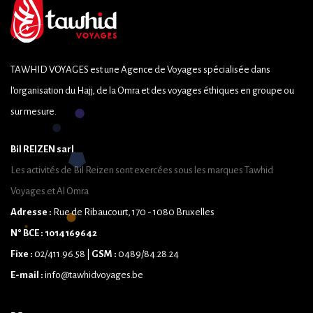
TAWHID VOYAGES est une Agence de Voyages spécialisée dans
l'organisation du Hajj, de la Omra et des voyages éthiques en groupe ou
sur mesure.
Bil REIZEN sarl
Les activités de Bil Reizen sont exercées sous les marques Tawhid
Voyages et Al Omra
Adresse :
Rue de Ribaucourt, 170 - 1080 Bruxelles
N° BCE : 1014169642
Fixe :
02/411.96.58 |
GSM :
0489/84.28.24
E-mail :
info@tawhidvoyages.be