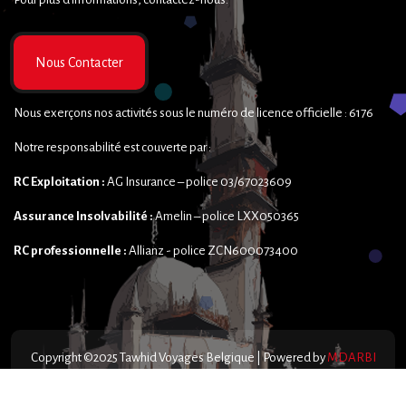
Nous Contacter
Nous exerçons nos activités sous le numéro de licence officielle : 6176
Notre responsabilité est couverte par :
RC Exploitation :
AG Insurance – police 03/67023609
Assurance Insolvabilité :
Amelin – police LXX050365
RC professionnelle :
Allianz - police ZCN600073400
Copyright ©2025 Tawhid Voyages Belgique | Powered by
MDARBI